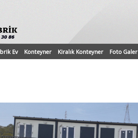
brik Ev
Konteyner
Kiralık Konteyner
Foto Galer