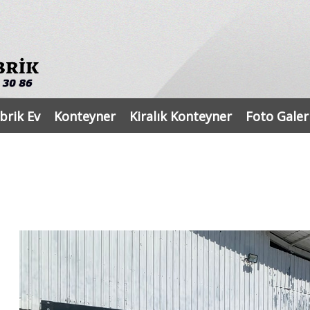
brik Ev
Konteyner
Kiralık Konteyner
Foto Galer