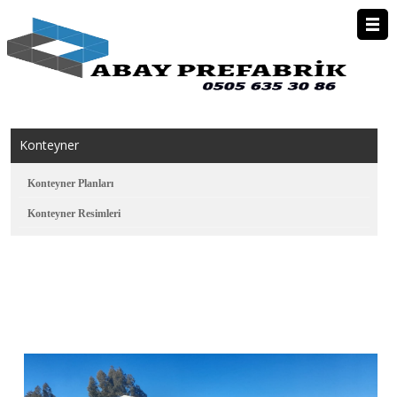
Anasayfa
Kurumsal
Konteyner
Prefabrik Ev
Konteyner Planları
Konteyner Resimleri
Konteyner
Kiralık Konteyner
Foto Galeri
İletişim