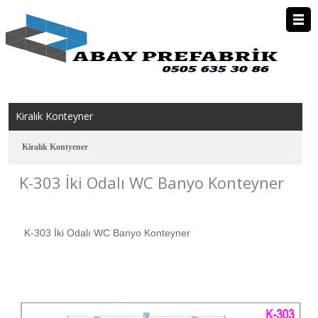
Anasayfa
Kurumsal
Kiralık Konteyner
Prefabrik Ev
Kiralık Kontyener
K-303 İki Odalı WC Banyo Konteyner
Konteyner
Kiralık Konteyner
K-303 İki Odalı WC Banyo Konteyner
Foto Galeri
İletişim