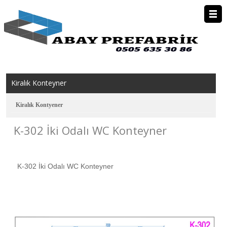
Anasayfa
Kurumsal
Kiralık Konteyner
Prefabrik Ev
Kiralık Kontyener
K-302 İki Odalı WC Konteyner
Konteyner
Kiralık Konteyner
K-302 İki Odalı WC Konteyner
Foto Galeri
İletişim