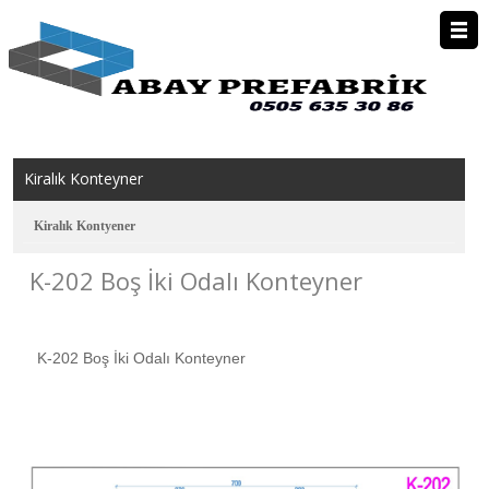
Anasayfa
Kurumsal
Kiralık Konteyner
Prefabrik Ev
Kiralık Kontyener
K-202 Boş İki Odalı Konteyner
Konteyner
Kiralık Konteyner
K-202 Boş İki Odalı Konteyner
Foto Galeri
İletişim