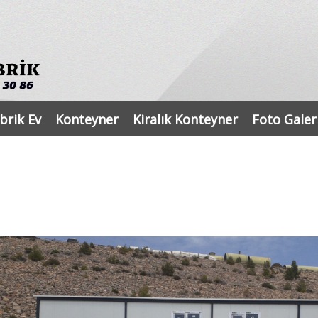
brik Ev
Konteyner
Kiralık Konteyner
Foto Galer